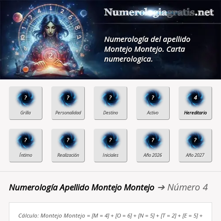
Numerología del apellido
Montejo Montejo. Carta
numerologica.
?
?
?
?
4
?
?
?
?
?
➔ Número 4
Numerología Apellido Montejo Montejo
Cálculo: Montejo Montejo = [M = 4] + [O = 6] + [N = 5] + [T = 2] + [E = 5] +