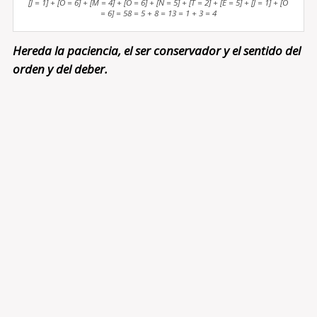
[J = 1] + [O = 6] + [M = 4] + [O = 6] + [N = 5] + [T = 2] + [E = 5] + [J = 1] + [O
= 6] = 58 = 5 + 8 = 13 = 1 + 3 = 4
Hereda la paciencia, el ser conservador y el sentido del
orden y del deber.