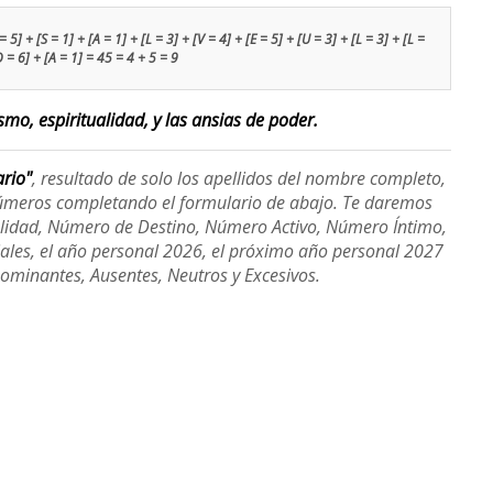
] + [S = 1] + [A = 1] + [L = 3] + [V = 4] + [E = 5] + [U = 3] + [L = 3] + [L =
O = 6] + [A = 1] = 45 = 4 + 5 = 9
smo, espiritualidad, y las ansias de poder.
ario"
, resultado de solo los apellidos del nombre completo,
úmeros completando el formulario de abajo. Te daremos
alidad, Número de Destino, Número Activo, Número Íntimo,
ales, el año personal 2026, el próximo año personal 2027
Dominantes, Ausentes, Neutros y Excesivos.