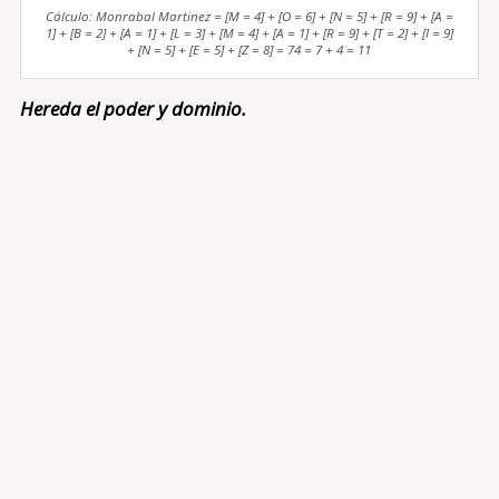
Cálculo: Monrabal Martinez = [M = 4] + [O = 6] + [N = 5] + [R = 9] + [A =
1] + [B = 2] + [A = 1] + [L = 3] + [M = 4] + [A = 1] + [R = 9] + [T = 2] + [I = 9]
+ [N = 5] + [E = 5] + [Z = 8] = 74 = 7 + 4 = 11
Hereda el poder y dominio.