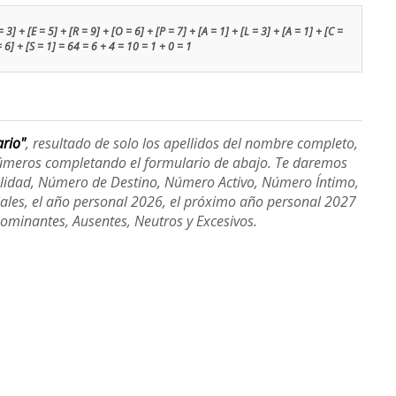
3] + [E = 5] + [R = 9] + [O = 6] + [P = 7] + [A = 1] + [L = 3] + [A = 1] + [C =
= 6] + [S = 1] = 64 = 6 + 4 = 10 = 1 + 0 = 1
ario"
, resultado de solo los apellidos del nombre completo,
úmeros completando el formulario de abajo. Te daremos
alidad, Número de Destino, Número Activo, Número Íntimo,
ales, el año personal 2026, el próximo año personal 2027
Dominantes, Ausentes, Neutros y Excesivos.