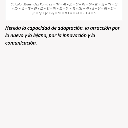
Cálculo: Menendez Ramirez = [M = 4] + [E = 5] + [N = 5] + [E = 5] + [N = 5]
+ [D = 4] + [E = 5] + [Z = 8] + [R = 9] + [A = 1] + [M = 4] + [I = 9] + [R = 9] +
[E = 5] + [Z = 8] = 86 = 8 + 6 = 14 = 1 + 4 = 5
Hereda la capacidad de adaptación, la atracción por
lo nuevo y lo lejano, por la innovación y la
comunicación.