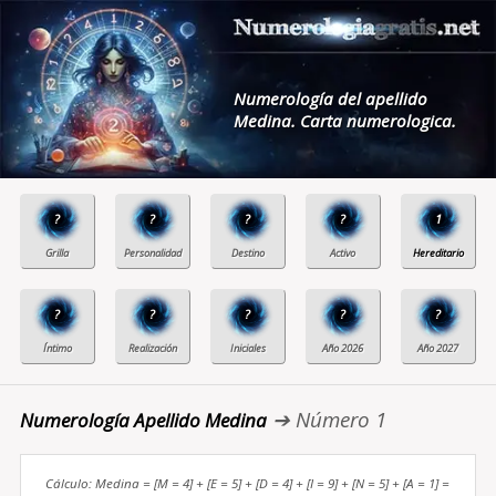
Numerología del apellido
Medina. Carta numerologica.
?
?
?
?
1
?
?
?
?
?
➔ Número 1
Numerología Apellido Medina
Cálculo: Medina = [M = 4] + [E = 5] + [D = 4] + [I = 9] + [N = 5] + [A = 1] =