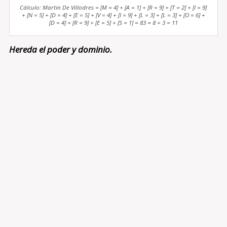
Cálculo: Martin De Villodres = [M = 4] + [A = 1] + [R = 9] + [T = 2] + [I = 9]
+ [N = 5] + [D = 4] + [E = 5] + [V = 4] + [I = 9] + [L = 3] + [L = 3] + [O = 6] +
[D = 4] + [R = 9] + [E = 5] + [S = 1] = 83 = 8 + 3 = 11
Hereda el poder y dominio.