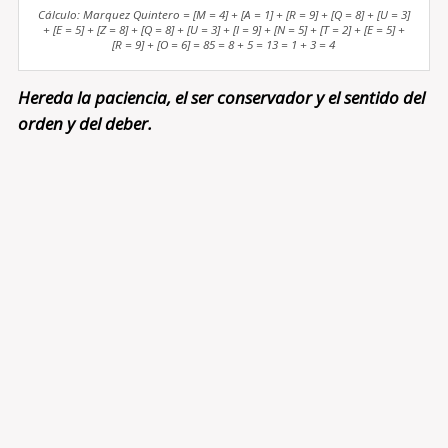
Cálculo: Marquez Quintero = [M = 4] + [A = 1] + [R = 9] + [Q = 8] + [U = 3]
+ [E = 5] + [Z = 8] + [Q = 8] + [U = 3] + [I = 9] + [N = 5] + [T = 2] + [E = 5] +
[R = 9] + [O = 6] = 85 = 8 + 5 = 13 = 1 + 3 = 4
Hereda la paciencia, el ser conservador y el sentido del
orden y del deber.