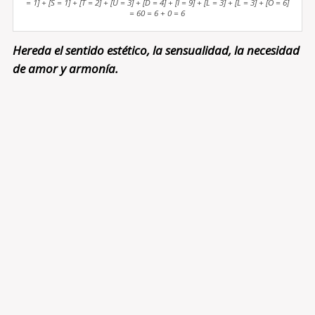
= 1] + [S = 1] + [T = 2] + [U = 3] + [D = 4] + [I = 9] + [L = 3] + [L = 3] + [O = 6]
= 60 = 6 + 0 = 6
Hereda el sentido estético, la sensualidad, la necesidad
de amor y armonía.