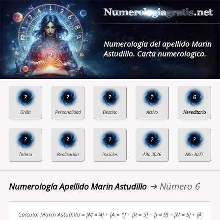
Numerología del apellido Marin
Astudillo. Carta numerologica.
?
?
?
?
6
?
?
?
?
?
➔ Número 6
Numerología Apellido Marin Astudillo
Cálculo: Marin Astudillo = [M = 4] + [A = 1] + [R = 9] + [I = 9] + [N = 5] + [A