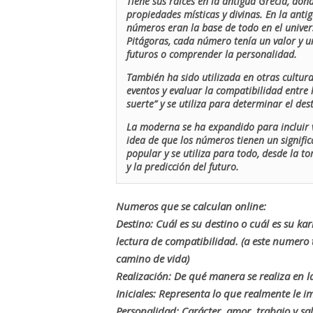
Tiene sus raíces en la antigua Grecia, don
propiedades místicas y divinas. En la antig
números eran la base de todo en el univers
Pitágoras, cada número tenía un valor y un
futuros o comprender la personalidad.
También ha sido utilizada en otras cultur
eventos y evaluar la compatibilidad entre 
suerte” y se utiliza para determinar el de
La moderna se ha expandido para incluir v
idea de que los números tienen un signific
popular y se utiliza para todo, desde la t
y la predicción del futuro.
Numeros que se calculan online:
Destino: Cuál es su destino o cuál es su ka
lectura de compatibilidad. (a este numer
camino de vida)
Realización: De qué manera se realiza en la
Iniciales: Representa lo que realmente le i
Personalidad: Carácter, amor, trabajo y sa