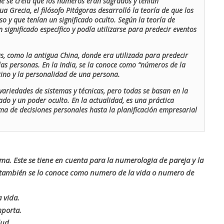
de se creía que los números eran sagrados y tenían
ua Grecia, el filósofo Pitágoras desarrolló la teoría de que los
o y que tenían un significado oculto. Según la teoría de
 significado específico y podía utilizarse para predecir eventos
as, como la antigua China, donde era utilizada para predecir
las personas. En la India, se la conoce como “números de la
stino y la personalidad de una persona.
ariedades de sistemas y técnicas, pero todas se basan en la
ado y un poder oculto. En la actualidad, es una práctica
oma de decisiones personales hasta la planificación empresarial
rma. Este se tiene en cuenta para la numerologia de pareja y la
o también se lo conoce como numero de la vida o numero de
 vida.
mporta.
lud.