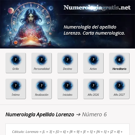
Numerología del apellido
Lorenzo. Carta numerologica.
?
?
?
?
6
?
?
?
?
?
➔ Número 6
Numerología Apellido Lorenzo
Cálculo: Lorenzo = [L = 3] + [O = 6] + [R = 9] + [E = 5] + [N = 5] + [Z = 8] +