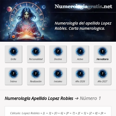
Numerología del apellido Lopez
Robles. Carta numerologica.
?
?
?
?
1
?
?
?
?
?
➔ Número 1
Numerología Apellido Lopez Robles
Cálculo: Lopez Robles = [L = 3] + [O = 6] + [P = 7] + [E = 5] + [Z = 8] + [R =