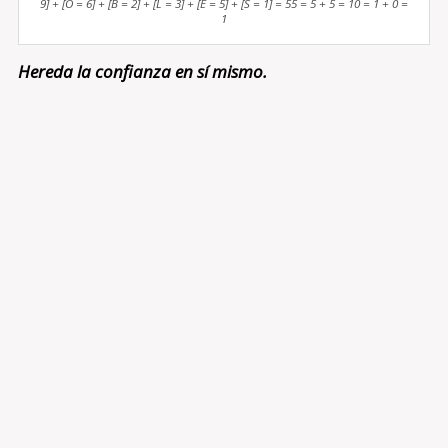
9] + [O = 6] + [B = 2] + [L = 3] + [E = 5] + [S = 1] = 55 = 5 + 5 = 10 = 1 + 0 =
1
Hereda la confianza en sí mismo.