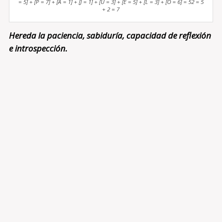
= 5] + [P = 7] + [A = 1] + [J = 1] + [U = 3] + [E = 5] + [L = 3] + [O = 6] = 52 = 5
+ 2 = 7
Hereda la paciencia, sabiduría, capacidad de reflexión
e introspección.