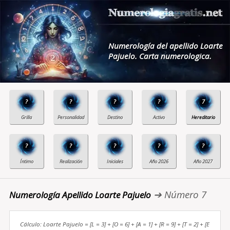
Numerología del apellido Loarte
Pajuelo. Carta numerologica.
?
?
?
?
7
?
?
?
?
?
➔ Número 7
Numerología Apellido Loarte Pajuelo
Cálculo: Loarte Pajuelo = [L = 3] + [O = 6] + [A = 1] + [R = 9] + [T = 2] + [E