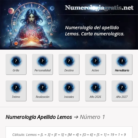
Numerología del apellido
Lemos. Carta numerologica.
?
?
?
?
1
?
?
?
?
?
➔ Número 1
Numerología Apellido Lemos
Cálculo: Lemos = [L = 3] + [E = 5] + [M = 4] + [O = 6] + [S = 1] = 19 = 1 + 9