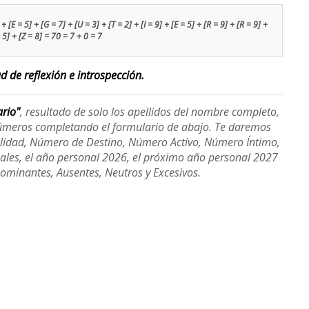
+ [E = 5] + [G = 7] + [U = 3] + [T = 2] + [I = 9] + [E = 5] + [R = 9] + [R = 9] +
 5] + [Z = 8] = 70 = 7 + 0 = 7
d de reflexión e introspección.
ario"
, resultado de solo los apellidos del nombre completo,
úmeros completando el formulario de abajo. Te daremos
alidad, Número de Destino, Número Activo, Número Íntimo,
ales, el año personal 2026, el próximo año personal 2027
Dominantes, Ausentes, Neutros y Excesivos.