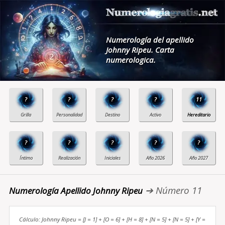
Numerología del apellido
Johnny Ripeu. Carta
numerologica.
?
?
?
?
11
?
?
?
?
?
➔ Número 11
Numerología Apellido Johnny Ripeu
Cálculo: Johnny Ripeu = [J = 1] + [O = 6] + [H = 8] + [N = 5] + [N = 5] + [Y =