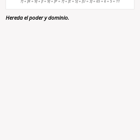
7] + [R = 9] + [I = 9] + [P = 7] + [E = 5] + [U = 3] = 65 = 6 + 5 = 11
Hereda el poder y dominio.