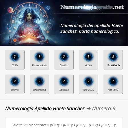
Numerología del apellido Huete
Sanchez. Carta numerologica.
?
?
?
?
9
?
?
?
?
?
➔ Número 9
Numerología Apellido Huete Sanchez
Cálculo: Huete Sanchez = [H = 8] + [U = 3] + [E = 5] + [T = 2] + [E = 5] + [S