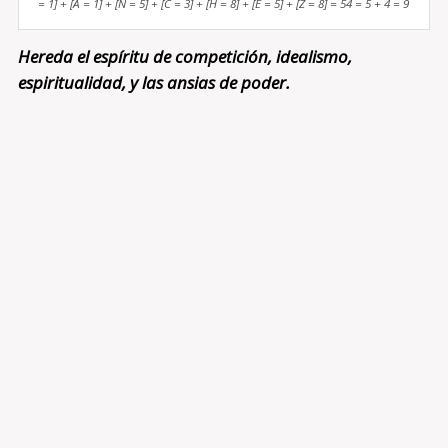
= 1] + [A = 1] + [N = 5] + [C = 3] + [H = 8] + [E = 5] + [Z = 8] = 54 = 5 + 4 = 9
Hereda el espíritu de competición, idealismo,
espiritualidad, y las ansias de poder.