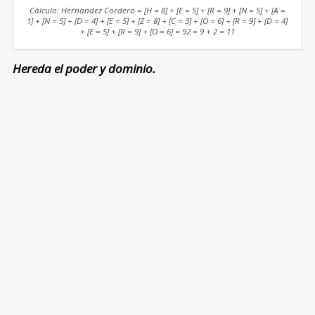
Cálculo: Hernandez Cordero = [H = 8] + [E = 5] + [R = 9] + [N = 5] + [A =
1] + [N = 5] + [D = 4] + [E = 5] + [Z = 8] + [C = 3] + [O = 6] + [R = 9] + [D = 4]
+ [E = 5] + [R = 9] + [O = 6] = 92 = 9 + 2 = 11
Hereda el poder y dominio.