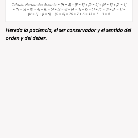
Cálculo: Hernandez Ascanio = [H = 8] + [E = 5] + [R = 9] + [N = 5] + [A = 1]
+ [N = 5] + [D = 4] + [E = 5] + [Z = 8] + [A = 1] + [S = 1] + [C = 3] + [A = 1] +
[N = 5] + [I = 9] + [O = 6] = 76 = 7 + 6 = 13 = 1 + 3 = 4
Hereda la paciencia, el ser conservador y el sentido del
orden y del deber.