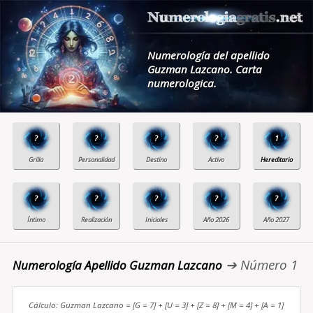
Numerología del apellido
Guzman Lazcano. Carta
numerologica.
?
?
?
?
1
?
?
?
?
?
➔ Número 1
Numerología Apellido Guzman Lazcano
Cálculo: Guzman Lazcano = [G = 7] + [U = 3] + [Z = 8] + [M = 4] + [A = 1]