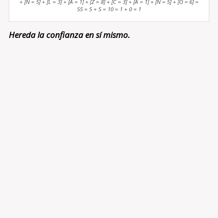
+ [N = 5] + [L = 3] + [A = 1] + [Z = 8] + [C = 3] + [A = 1] + [N = 5] + [O = 6] =
55 = 5 + 5 = 10 = 1 + 0 = 1
Hereda la confianza en sí mismo.