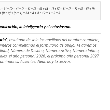
 3] + [D = 4] + [A = 1] + [R = 9] + [A = 1] + [Z = 8] + [P = 7] + [E = 5] + [R
] + [R = 9] + [A = 1] = 84 = 8 + 4 = 12 = 1 + 2 = 3
nicación, la inteligencia y el entusiasmo.
ario"
, resultado de solo los apellidos del nombre completo,
úmeros completando el formulario de abajo. Te daremos
alidad, Número de Destino, Número Activo, Número Íntimo,
ales, el año personal 2026, el próximo año personal 2027
Dominantes, Ausentes, Neutros y Excesivos.