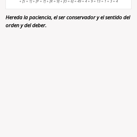
+ [S = 1] + [P = 7] + [R = 9] + [O = 6] = 49 = 4 + 9 = 13 = 1 + 3 = 4
Hereda la paciencia, el ser conservador y el sentido del
orden y del deber.