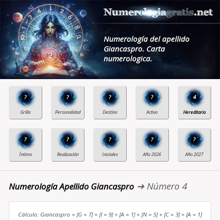
Numerología del apellido
Giancaspro. Carta
numerologica.
?
?
?
?
4
?
?
?
?
?
➔ Número 4
Numerología Apellido Giancaspro
Cálculo: Giancaspro = [G = 7] + [I = 9] + [A = 1] + [N = 5] + [C = 3] + [A = 1]