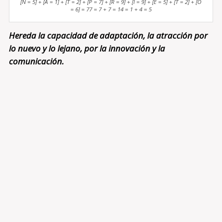
[N = 5] + [A = 1] + [T = 2] + [P = 7] + [R = 9] + [I = 9] + [E = 5] + [T = 2] + [O
= 6] = 77 = 7 + 7 = 14 = 1 + 4 = 5
Hereda la capacidad de adaptación, la atracción por
lo nuevo y lo lejano, por la innovación y la
comunicación.