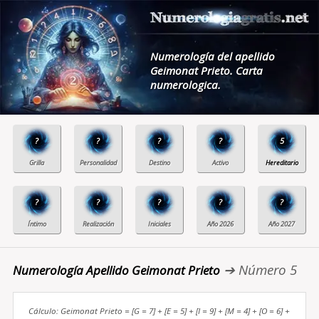
Numerología del apellido
Geimonat Prieto. Carta
numerologica.
?
?
?
?
5
?
?
?
?
?
➔ Número 5
Numerología Apellido Geimonat Prieto
Cálculo: Geimonat Prieto = [G = 7] + [E = 5] + [I = 9] + [M = 4] + [O = 6] +