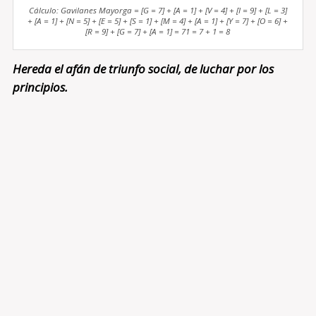
Cálculo: Gavilanes Mayorga = [G = 7] + [A = 1] + [V = 4] + [I = 9] + [L = 3]
+ [A = 1] + [N = 5] + [E = 5] + [S = 1] + [M = 4] + [A = 1] + [Y = 7] + [O = 6] +
[R = 9] + [G = 7] + [A = 1] = 71 = 7 + 1 = 8
Hereda el afán de triunfo social, de luchar por los
principios.