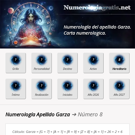
Numerología del apellido Garza.
Carta numerologica.
?
?
?
?
8
?
?
?
?
?
➔ Número 8
Numerología Apellido Garza
Cálculo: Garza = [G = 7] + [A = 1] + [R = 9] + [Z = 8] + [A = 1] = 26 = 2 + 6