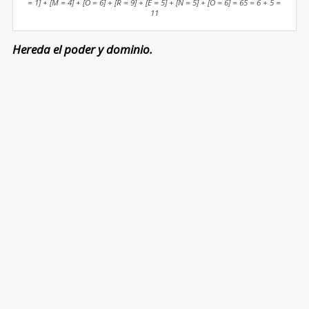
= 1] + [M = 4] + [O = 6] + [R = 9] + [E = 5] + [N = 5] + [O = 6] = 65 = 6 + 5 =
11
Hereda el poder y dominio.