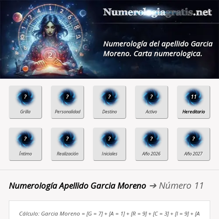
Numerología del apellido Garcia
Moreno. Carta numerologica.
?
?
?
?
11
?
?
?
?
?
➔ Número 11
Numerología Apellido Garcia Moreno
Cálculo: Garcia Moreno = [G = 7] + [A = 1] + [R = 9] + [C = 3] + [I = 9] + [A