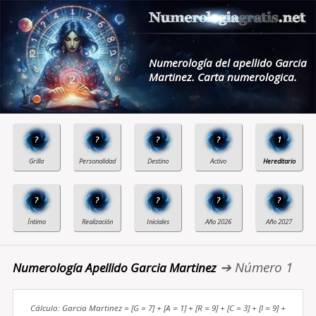
Numerología del apellido Garcia
Martinez. Carta numerologica.
?
?
?
?
1
?
?
?
?
?
➔ Número 1
Numerología Apellido Garcia Martinez
Cálculo: Garcia Martinez = [G = 7] + [A = 1] + [R = 9] + [C = 3] + [I = 9] +