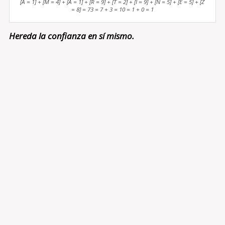
[A = 1] + [M = 4] + [A = 1] + [R = 9] + [T = 2] + [I = 9] + [N = 5] + [E = 5] + [Z
= 8] = 73 = 7 + 3 = 10 = 1 + 0 = 1
Hereda la confianza en sí mismo.