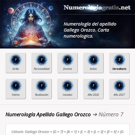
Numerología del apellido
Gallego Orozco. Carta
numerologica.
?
?
?
?
7
?
?
?
?
?
➔ Número 7
Numerología Apellido Gallego Orozco
Cálculo: Gallego Orozco = [G = 7] + [A = 1] + [L = 3] + [L = 3] + [E = 5] + [G