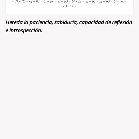
= 7] + [O = 6] + [O = 6] + [R = 9] + [O = 6] + [Z = 8] + [C = 3] + [O = 6] = 70 =
7 + 0 = 7
Hereda la paciencia, sabiduría, capacidad de reflexión
e introspección.