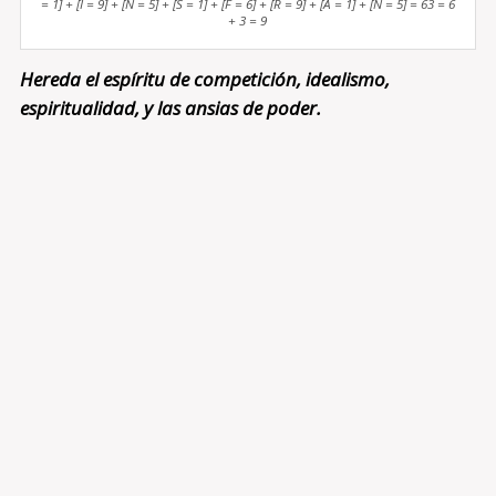
= 1] + [I = 9] + [N = 5] + [S = 1] + [F = 6] + [R = 9] + [A = 1] + [N = 5] = 63 = 6
+ 3 = 9
Hereda el espíritu de competición, idealismo,
espiritualidad, y las ansias de poder.