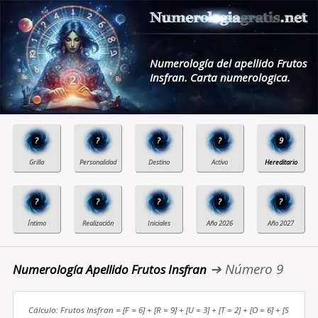
Numerología del apellido Frutos
Insfran. Carta numerologica.
?
?
?
?
9
?
?
?
?
?
➔ Número 9
Numerología Apellido Frutos Insfran
Cálculo: Frutos Insfran = [F = 6] + [R = 9] + [U = 3] + [T = 2] + [O = 6] + [S