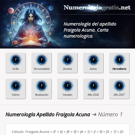
Numerología del apellido
Fraigola Acuna. Carta
numerologica.
?
?
?
?
1
?
?
?
?
?
➔ Número 1
Numerología Apellido Fraigola Acuna
Cálculo: Fraigola Acuna = [F = 6] + [R = 9] + [A = 1] + [I = 9] + [G = 7] + [O