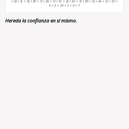
= 6] + [L = 3] + [A = 1] + [A = 1] + [C = 3] + [U = 3] + [N = 5] + [A = 1] = 55 =
5 + 5 = 10 = 1 + 0 = 1
Hereda la confianza en sí mismo.