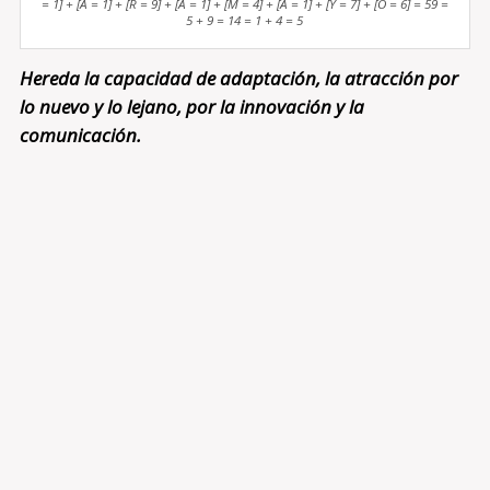
= 1] + [A = 1] + [R = 9] + [A = 1] + [M = 4] + [A = 1] + [Y = 7] + [O = 6] = 59 =
5 + 9 = 14 = 1 + 4 = 5
Hereda la capacidad de adaptación, la atracción por
lo nuevo y lo lejano, por la innovación y la
comunicación.