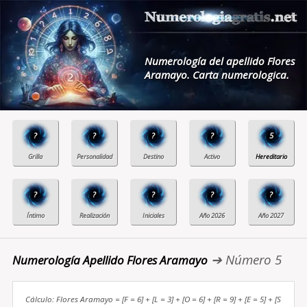
Numerología del apellido Flores
Aramayo. Carta numerologica.
?
?
?
?
5
?
?
?
?
?
➔ Número 5
Numerología Apellido Flores Aramayo
Cálculo: Flores Aramayo = [F = 6] + [L = 3] + [O = 6] + [R = 9] + [E = 5] + [S