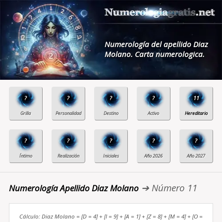
Numerología del apellido Diaz
Molano. Carta numerologica.
?
?
?
?
11
?
?
?
?
?
➔ Número 11
Numerología Apellido Diaz Molano
Cálculo: Diaz Molano = [D = 4] + [I = 9] + [A = 1] + [Z = 8] + [M = 4] + [O =