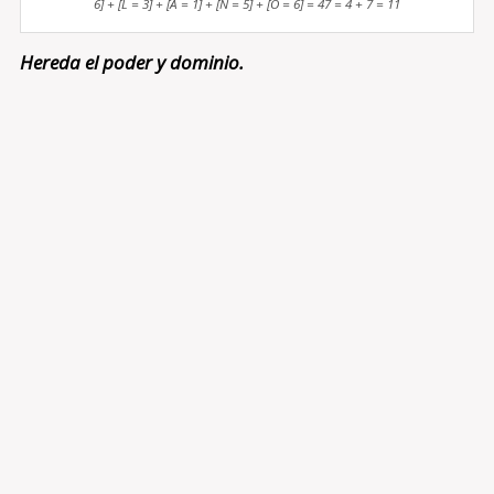
6] + [L = 3] + [A = 1] + [N = 5] + [O = 6] = 47 = 4 + 7 = 11
Hereda el poder y dominio.