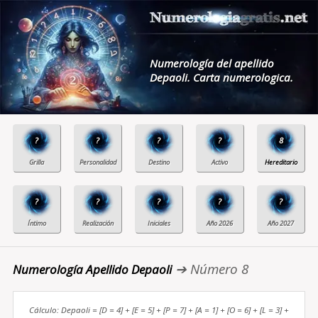
Numerología del apellido
Depaoli. Carta numerologica.
?
?
?
?
8
?
?
?
?
?
➔ Número 8
Numerología Apellido Depaoli
Cálculo: Depaoli = [D = 4] + [E = 5] + [P = 7] + [A = 1] + [O = 6] + [L = 3] +