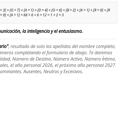
 3] + [G = 7] + [A = 1] + [D = 4] + [O = 6] + [B = 2] + [A = 1] + [R = 9] + [R
 = 9] + [A = 1] = 66 = 6 + 6 = 12 = 1 + 2 = 3
nicación, la inteligencia y el entusiasmo.
ario"
, resultado de solo los apellidos del nombre completo,
úmeros completando el formulario de abajo. Te daremos
alidad, Número de Destino, Número Activo, Número Íntimo,
ales, el año personal 2026, el próximo año personal 2027
Dominantes, Ausentes, Neutros y Excesivos.