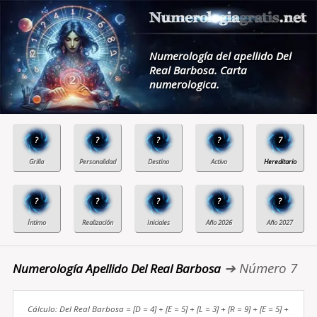
Numerología del apellido Del
Real Barbosa. Carta
numerologica.
?
?
?
?
7
?
?
?
?
?
➔ Número 7
Numerología Apellido Del Real Barbosa
Cálculo: Del Real Barbosa = [D = 4] + [E = 5] + [L = 3] + [R = 9] + [E = 5] +