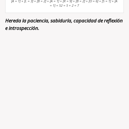
[A = 1] + [L = 3] + [B = 2] + [A = 1] + [R = 9] + [B = 2] + [O = 6] + [S = 1] + [A
= 1] = 52 = 5 + 2 = 7
Hereda la paciencia, sabiduría, capacidad de reflexión
e introspección.