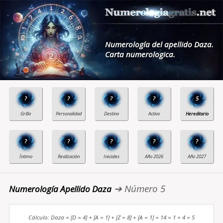
Numerología del apellido Daza.
Carta numerologica.
?
?
?
?
5
?
?
?
?
?
➔ Número 5
Numerología Apellido Daza
Cálculo: Daza = [D = 4] + [A = 1] + [Z = 8] + [A = 1] = 14 = 1 + 4 = 5