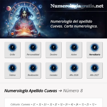
Numerología del apellido
Cuevas. Carta numerologica.
?
?
?
?
8
?
?
?
?
?
➔ Número 8
Numerología Apellido Cuevas
Cálculo: Cuevas = [C = 3] + [U = 3] + [E = 5] + [V = 4] + [A = 1] + [S = 1] =