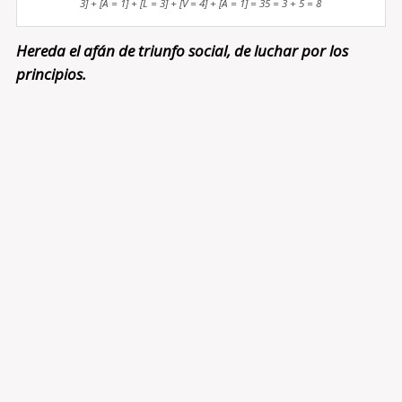
3] + [A = 1] + [L = 3] + [V = 4] + [A = 1] = 35 = 3 + 5 = 8
Hereda el afán de triunfo social, de luchar por los
principios.