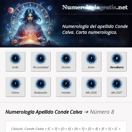
Numerología del apellido Conde
Calva. Carta numerologica.
?
?
?
?
8
?
?
?
?
?
➔ Número 8
Numerología Apellido Conde Calva
Cálculo: Conde Calva = [C = 3] + [O = 6] + [N = 5] + [D = 4] + [E = 5] + [C =