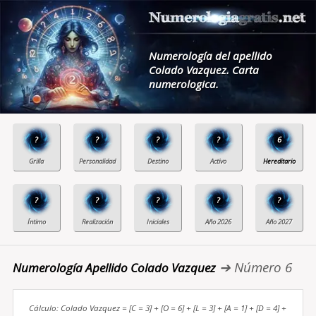
Numerología del apellido
Colado Vazquez. Carta
numerologica.
?
?
?
?
6
?
?
?
?
?
➔ Número 6
Numerología Apellido Colado Vazquez
Cálculo: Colado Vazquez = [C = 3] + [O = 6] + [L = 3] + [A = 1] + [D = 4] +