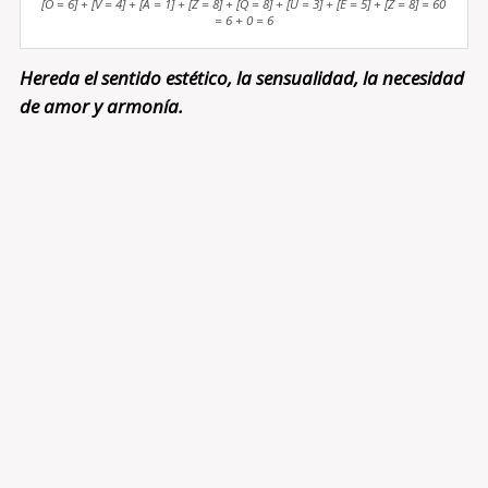
[O = 6] + [V = 4] + [A = 1] + [Z = 8] + [Q = 8] + [U = 3] + [E = 5] + [Z = 8] = 60
= 6 + 0 = 6
Hereda el sentido estético, la sensualidad, la necesidad
de amor y armonía.