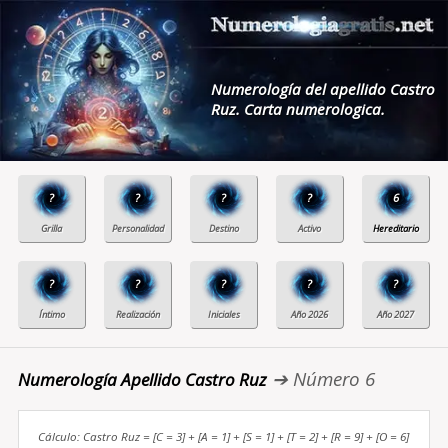
Numerología del apellido Castro
Ruz. Carta numerologica.
?
?
?
?
6
?
?
?
?
?
➔ Número 6
Numerología Apellido Castro Ruz
Cálculo: Castro Ruz = [C = 3] + [A = 1] + [S = 1] + [T = 2] + [R = 9] + [O = 6]