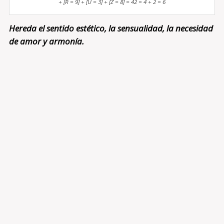
+ [R = 9] + [U = 3] + [Z = 8] = 42 = 4 + 2 = 6
Hereda el sentido estético, la sensualidad, la necesidad
de amor y armonía.