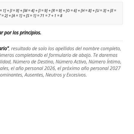
 1] + [I = 9] + [M = 4] + [I = 9] + [R = 9] + [O = 6] + [H = 8] + [U = 3] + [E =
T = 2] + [A = 1] + [S = 1] = 71 = 7 + 1 = 8
r por los principios.
ario"
, resultado de solo los apellidos del nombre completo,
úmeros completando el formulario de abajo. Te daremos
alidad, Número de Destino, Número Activo, Número Íntimo,
ales, el año personal 2026, el próximo año personal 2027
Dominantes, Ausentes, Neutros y Excesivos.