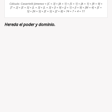
Cálculo: Casartelli Jimenez = [C = 3] + [A = 1] + [S = 1] + [A = 1] + [R = 9] +
[T = 2] + [E = 5] + [L = 3] + [L = 3] + [I = 9] + [J = 1] + [I = 9] + [M = 4] + [E =
5] + [N = 5] + [E = 5] + [Z = 8] = 74 = 7 + 4 = 11
Hereda el poder y dominio.