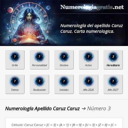
Numerología del apellido Caruz
Caruz. Carta numerologica.
?
?
?
?
3
?
?
?
?
?
➔ Número 3
Numerología Apellido Caruz Caruz
Cálculo: Caruz Caruz = [C = 3] + [A = 1] + [R = 9] + [U = 3] + [Z = 8] + [C =