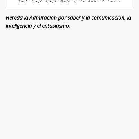
3] + [A = 1] + [R = 9] + [U = 3] + [Z = 8] = 48 = 4 + 8 = 12 = 1 + 2 = 3
Hereda la Admiración por saber y la comunicación, la
inteligencia y el entusiasmo.