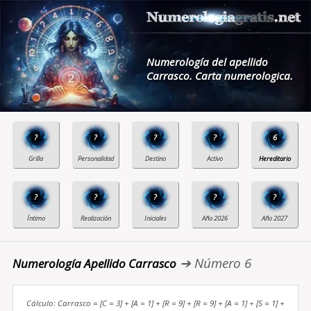
Numerología del apellido
Carrasco. Carta numerologica.
?
?
?
?
6
?
?
?
?
?
➔ Número 6
Numerología Apellido Carrasco
Cálculo: Carrasco = [C = 3] + [A = 1] + [R = 9] + [R = 9] + [A = 1] + [S = 1] +