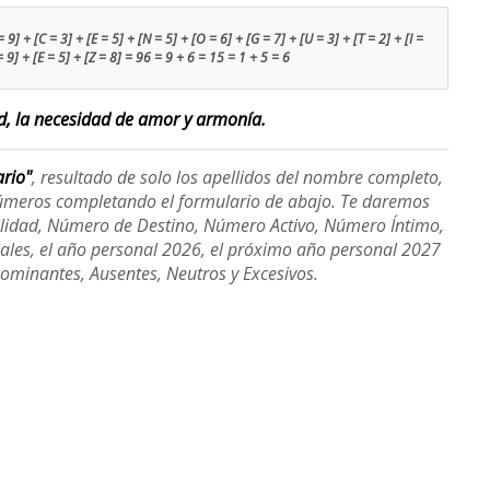
 9] + [C = 3] + [E = 5] + [N = 5] + [O = 6] + [G = 7] + [U = 3] + [T = 2] + [I =
 = 9] + [E = 5] + [Z = 8] = 96 = 9 + 6 = 15 = 1 + 5 = 6
ad, la necesidad de amor y armonía.
ario"
, resultado de solo los apellidos del nombre completo,
úmeros completando el formulario de abajo. Te daremos
alidad, Número de Destino, Número Activo, Número Íntimo,
ales, el año personal 2026, el próximo año personal 2027
Dominantes, Ausentes, Neutros y Excesivos.