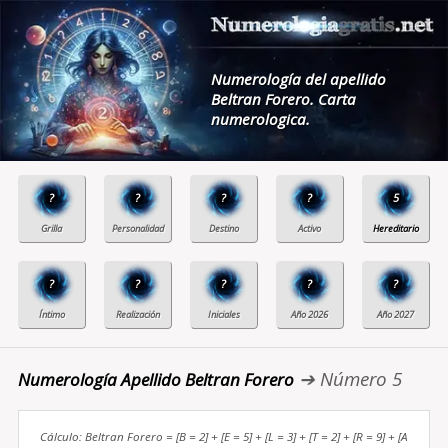
Numerología del apellido
Beltran Forero. Carta
numerologica.
?
?
?
?
5
?
?
?
?
?
➔ Número 5
Numerología Apellido Beltran Forero
Cálculo: Beltran Forero = [B = 2] + [E = 5] + [L = 3] + [T = 2] + [R = 9] + [A