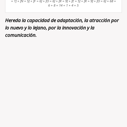
= 1] + [N = 5] + [F = 6] + [O = 6] + [R = 9] + [E = 5] + [R = 9] + [O = 6] = 68 =
6 + 8 = 14 = 1 + 4 = 5
Hereda la capacidad de adaptación, la atracción por
lo nuevo y lo lejano, por la innovación y la
comunicación.