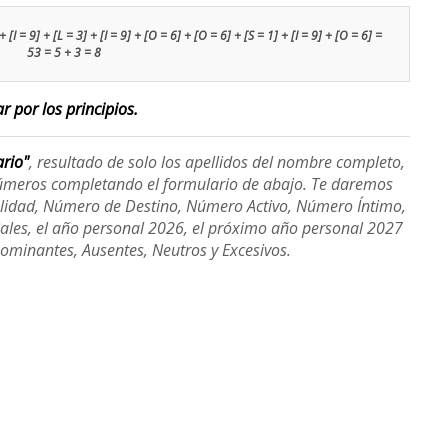
 [I = 9] + [L = 3] + [I = 9] + [O = 6] + [O = 6] + [S = 1] + [I = 9] + [O = 6] =
53 = 5 + 3 = 8
r por los principios.
ario"
, resultado de solo los apellidos del nombre completo,
úmeros completando el formulario de abajo. Te daremos
alidad, Número de Destino, Número Activo, Número Íntimo,
ales, el año personal 2026, el próximo año personal 2027
Dominantes, Ausentes, Neutros y Excesivos.