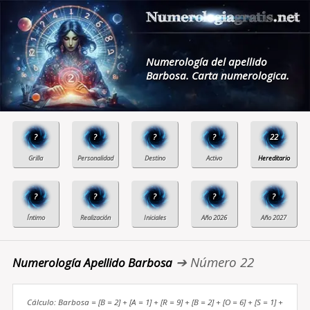
Numerología del apellido
Barbosa. Carta numerologica.
?
?
?
?
22
?
?
?
?
?
➔ Número 22
Numerología Apellido Barbosa
Cálculo: Barbosa = [B = 2] + [A = 1] + [R = 9] + [B = 2] + [O = 6] + [S = 1] +