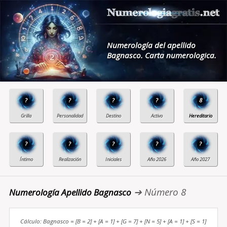
Numerología del apellido
Bagnasco. Carta numerologica.
?
?
?
?
8
?
?
?
?
?
➔ Número 8
Numerología Apellido Bagnasco
Cálculo: Bagnasco = [B = 2] + [A = 1] + [G = 7] + [N = 5] + [A = 1] + [S = 1]