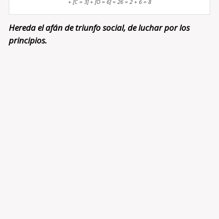
+ [C = 3] + [O = 6] = 26 = 2 + 6 = 8
Hereda el afán de triunfo social, de luchar por los
principios.