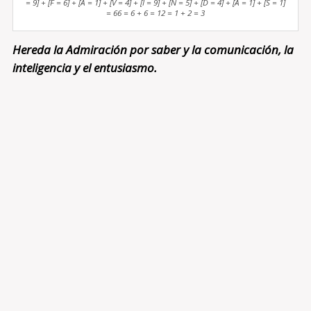
= 9] + [F = 6] + [A = 1] + [V = 4] + [I = 9] + [N = 5] + [D = 4] + [A = 1] + [S = 1]
= 66 = 6 + 6 = 12 = 1 + 2 = 3
Hereda la Admiración por saber y la comunicación, la
inteligencia y el entusiasmo.