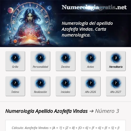
Numerología del apellido
Azofeifa Vindas. Carta
numerologica.
?
?
?
?
3
?
?
?
?
?
➔ Número 3
Numerología Apellido Azofeifa Vindas
Cálculo: Azofeifa Vindas = [A = 1] + [Z = 8] + [O = 6] + [F = 6] + [E = 5] + [I